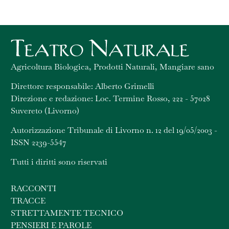
Agricoltura Biologica, Prodotti Naturali, Mangiare sano
Direttore responsabile: Alberto Grimelli
Direzione e redazione: Loc. Termine Rosso, 222 - 57028
Suvereto (Livorno)
Autorizzazione Tribunale di Livorno n. 12 del 19/05/2003 -
ISSN 2239-5547
Tutti i diritti sono riservati
RACCONTI
TRACCE
STRETTAMENTE TECNICO
PENSIERI E PAROLE