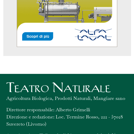
Agricoltura Biologica, Prodotti Naturali, Mangiare sano
Direttore responsabile: Alberto Grimelli
Direzione e redazione: Loc. Termine Rosso, 222 - 57028
Suvereto (Livorno)