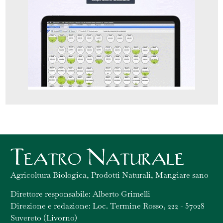
Agricoltura Biologica, Prodotti Naturali, Mangiare sano
Direttore responsabile: Alberto Grimelli
Direzione e redazione: Loc. Termine Rosso, 222 - 57028
Suvereto (Livorno)