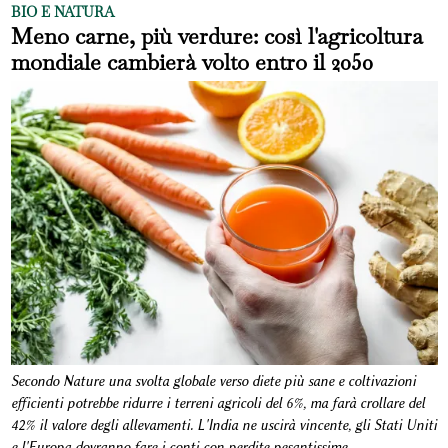
BIO E NATURA
Meno carne, più verdure: così l'agricoltura
mondiale cambierà volto entro il 2050
Secondo Nature una svolta globale verso diete più sane e coltivazioni
efficienti potrebbe ridurre i terreni agricoli del 6%, ma farà crollare del
42% il valore degli allevamenti. L'India ne uscirà vincente, gli Stati Uniti
e l'Europa dovranno fare i conti con perdite pesantissime