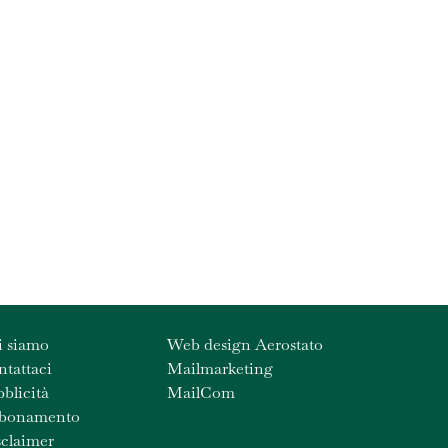
i siamo
Web design Aerostato
tattaci
Mailmarketing
blicità
MailCom
bonamento
claimer