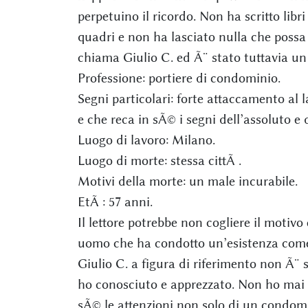
perpetuino il ricordo. Non ha scritto li
quadri e non ha lasciato nulla che possa 
chiama Giulio C. ed Ã¨ stato tuttavia un
Professione: portiere di condominio.
Segni particolari: forte attaccamento al 
e che reca in sÃ© i segni dell’assoluto e d
Luogo di lavoro: Milano.
Luogo di morte: stessa cittÃ .
Motivi della morte: un male incurabile.
EtÃ : 57 anni.
Il lettore potrebbe non cogliere il motiv
uomo che ha condotto un’esistenza come t
Giulio C. a figura di riferimento non Ã
ho conosciuto e apprezzato. Non ho mai
sÃ© le attenzioni non solo di un condom