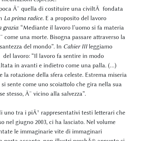
poca Ã¨ quella di costituire una civiltÃ fondata
in
La prima radice
. E a proposito del lavoro
 grazia
: “Mediante il lavoro l’uomo si fa materia
 Ã¨ come una morte. Bisogna passare attraverso la
pesantezza del mondo”. In
Cahier III
leggiamo
 del lavoro: “Il lavoro fa sentire in modo
ltata in avanti e indietro come una palla. (…)
e la rotazione della sfera celeste. Estrema miseria
si sente come uno scoiattolo che gira nella sua
e stesso, Ã¨ vicino alla salvezza”.
o di uno tra i piÃ¹ rappresentativi testi letterari che
o nel giugno 2003, ci ha lasciato. Nel volume
tate le immaginarie vite di immaginari
 porta accanto, non illustri perchÃ© appunto si