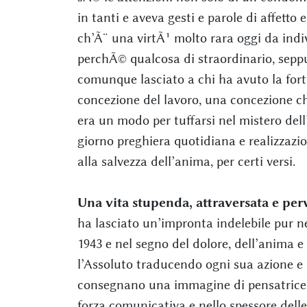
in tanti e aveva gesti e parole di affetto
ch’Ã¨ una virtÃ¹ molto rara oggi da indi
perchÃ© qualcosa di straordinario, seppur
comunque lasciato a chi ha avuto la fort
concezione del lavoro, una concezione che
era un modo per tuffarsi nel mistero dell’
giorno preghiera quotidiana e realizzazi
alla salvezza dell’anima, per certi versi.
Una vita stupenda, attraversata e per
ha lasciato un’impronta indelebile pur nel
1943 e nel segno del dolore, dell’anima e 
l’Assoluto traducendo ogni sua azione e id
consegnano una immagine di pensatrice ch
forza comunicativa e nello spessore delle