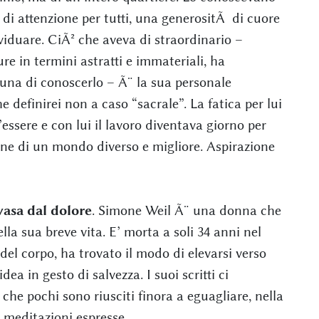
 e di attenzione per tutti, una generositÃ di cuore
viduare. CiÃ² che aveva di straordinario –
e in termini astratti e immateriali, ha
una di conoscerlo – Ã¨ la sua personale
 definirei non a caso “sacrale”. La fatica per lui
essere e con lui il lavoro diventava giorno per
one di un mondo diverso e migliore. Aspirazione
vasa dal dolore
. Simone Weil Ã¨ una donna che
la sua breve vita. E’ morta a soli 34 anni nel
del corpo, ha trovato il modo di elevarsi verso
ea in gesto di salvezza. I suoi scritti ci
e pochi sono riusciti finora a eguagliare, nella
 meditazioni espresse.