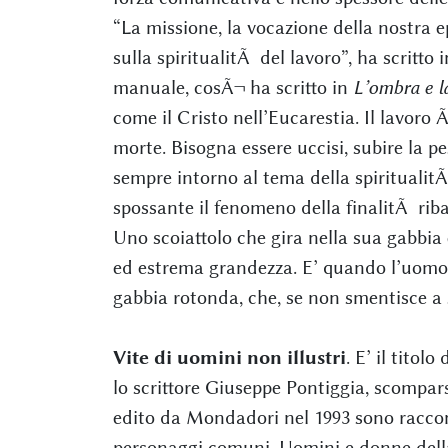
“La missione, la vocazione della nostra e
sulla spiritualitÃ del lavoro”, ha scritto 
manuale, cosÃ¬ ha scritto in
L’ombra e la
come il Cristo nell’Eucarestia. Il lavoro
morte. Bisogna essere uccisi, subire la 
sempre intorno al tema della spiritualitÃ
spossante il fenomeno della finalitÃ riba
Uno scoiattolo che gira nella sua gabbia 
ed estrema grandezza. E’ quando l’uomo 
gabbia rotonda, che, se non smentisce a s
Vite di uomini non illustri
. E’ il titol
lo scrittore Giuseppe Pontiggia, scompars
edito da Mondadori nel 1993 sono raccon
personaggi comuni. Uomini e donne della