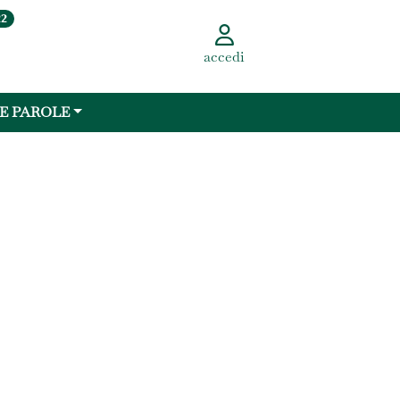
22
accedi
 E PAROLE