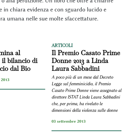
 o alla perdizione. Un libro che oltre a chiarire
one in chiara evidenza e con sguardo lucido e
ura umana nelle sue molte sfaccettature.
ARTICOLI
mina al
Il Premio Casato Prime
 il bilancio di
Donne 2013 a Linda
io dal Bio
Laura Sabbadini
A poco più di un mese dal Decreto
 2013
Legge sul femminicidio, il Premio
Casato Prime Donne viene assegnato al
direttore ISTAT Linda Laura Sabbadini
che, per prima, ha rivelato le
dimensioni della violenza sulle donne
03 settembre 2013