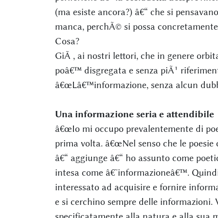
(ma esiste ancora?) â€“ che si pensava
manca, perchÃ© si possa concretamente a
Cosa?
GiÃ , ai nostri lettori, che in genere orb
poâ€™ disgregata e senza piÃ¹ riferimenti
â€œLâ€™informazione, senza alcun dubbio
Una informazione seria e attendibile
â€œIo mi occupo prevalentemente di poesi
prima volta. â€œNel senso che le poesie c
â€“ aggiunge â€“ ho assunto come poeti
intesa come â€˜informazioneâ€™. Quindi
interessato ad acquisire e fornire informa
e si cerchino sempre delle informazioni. 
specificatamente alla natura e alla sua