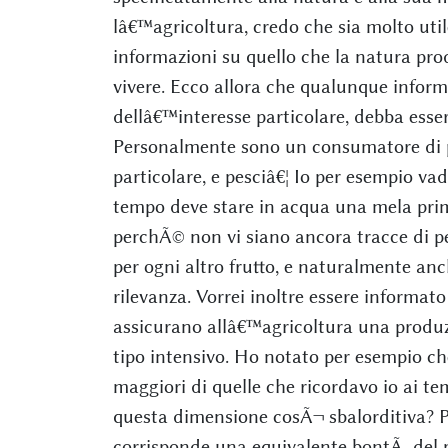
lâ€™agricoltura, credo che sia molto util
informazioni su quello che la natura prod
vivere. Ecco allora che qualunque informa
dellâ€™interesse particolare, debba ess
Personalmente sono un consumatore di pro
particolare, e pesciâ€¦ Io per esempio va
tempo deve stare in acqua una mela prim
perchÃ© non vi siano ancora tracce di pe
per ogni altro frutto, e naturalmente anc
rilevanza. Vorrei inoltre essere informat
assicurano allâ€™agricoltura una produzi
tipo intensivo. Ho notato per esempio che
maggiori di quelle che ricordavo io ai t
questa dimensione cosÃ¬ sbalorditiva? P
corrisponde una equivalente bontÃ del p