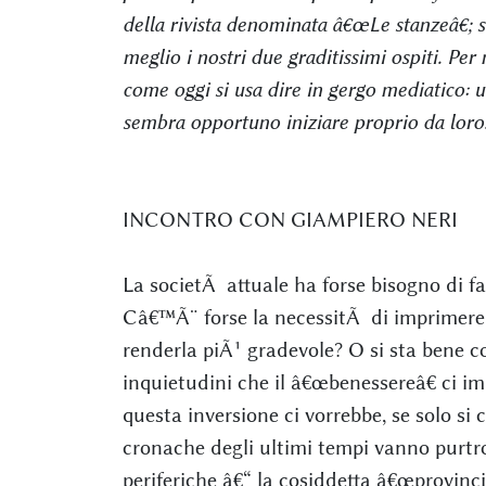
della rivista denominata â€œLe stanzeâ€; s
meglio i nostri due graditissimi ospiti. Pe
come oggi si usa dire in gergo mediatico: 
sembra opportuno iniziare proprio da loro
INCONTRO CON GIAMPIERO NERI
La societÃ attuale ha forse bisogno di fa
Câ€™Ã¨ forse la necessitÃ di imprimere u
renderla piÃ¹ gradevole? O si sta bene co
inquietudini che il â€œbenessereâ€ ci 
questa inversione ci vorrebbe, se solo si 
cronache degli ultimi tempi vanno purtr
periferiche â€“ la cosiddetta â€œprovinci