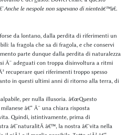
€˜
Anche le nespole non sapevano di nienteâ€™
â€.
forse da lontano, dalla perdita di riferimenti un
ili: la fragola che sa di fragola, e che conservi
amento parte dunque dalla perdita di naturalezza
 si Ã¨ adeguati con troppa disinvoltura a ritmi
Ã² recuperare quei riferimenti troppo spesso
tanto in questi ultimi anni di ritorno alla terra, di
lpabile, per nulla illusoria. â€œQuesto
 milanese â€“ Ã¨ una chiara risposta
ita. Quindi, istintivamente, prima di
tra â€˜naturalitÃ â€™, la nostra â€˜vita nella