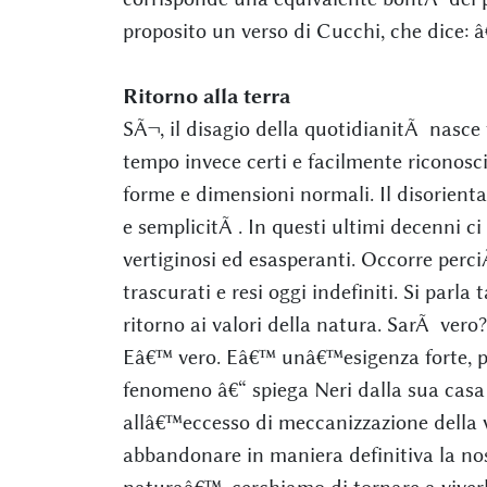
proposito un verso di Cucchi, che dice: â
Ritorno alla terra
SÃ¬, il disagio della quotidianitÃ nasce 
tempo invece certi e facilmente riconoscib
forme e dimensioni normali. Il disorient
e semplicitÃ . In questi ultimi decenni ci
vertiginosi ed esasperanti. Occorre perci
trascurati e resi oggi indefiniti. Si parla 
ritorno ai valori della natura. SarÃ vero?
Eâ€™ vero. Eâ€™ unâ€™esigenza forte, pa
fenomeno â€“ spiega Neri dalla sua casa
allâ€™eccesso di meccanizzazione della v
abbandonare in maniera definitiva la nos