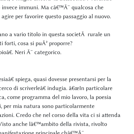
no invece immuni. Ma câ€™Ã¨ qualcosa che
gire per favorire questo passaggio al nuovo.
itano a vario titolo in questa societÃ rurale un
 forti, cosa si puÃ² proporre?
â€. Neri Ã¨ categorico.
aâ€ spiega, quasi dovesse presentarsi per la
erco di scriverleâ€ indugia. â€œIn particolare
ca, come programma del mio lavoro, la poesia
, per mia natura sono particolarmente
zioni. Credo che nel corso della vita ci si attenda
Visto anche lâ€™ambito della rivista, rivolto
 manifestazione principale châ€™Ã¨