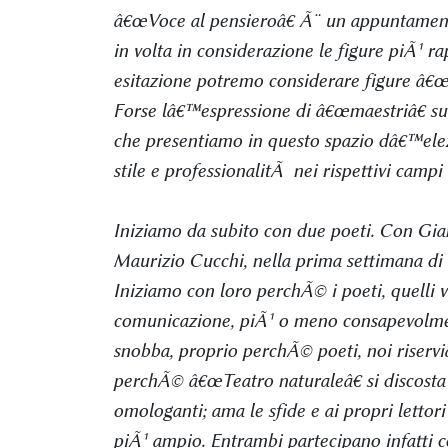
â€œVoce al pensieroâ€ Ã¨ un appuntament
in volta in considerazione le figure piÃ¹ r
esitazione potremo considerare figure â€œp
Forse lâ€™espressione di â€œmaestriâ€ su
che presentiamo in questo spazio dâ€™elez
stile e professionalitÃ nei rispettivi campi 
Iniziamo da subito con due poeti. Con Gia
Maurizio Cucchi, nella prima settimana di 
Iniziamo con loro perchÃ© i poeti, quelli v
comunicazione, piÃ¹ o meno consapevolment
snobba, proprio perchÃ© poeti, noi riservi
perchÃ© â€œTeatro naturaleâ€ si discosta
omologanti; ama le sfide e ai propri letto
piÃ¹ ampio. Entrambi partecipano infatti 