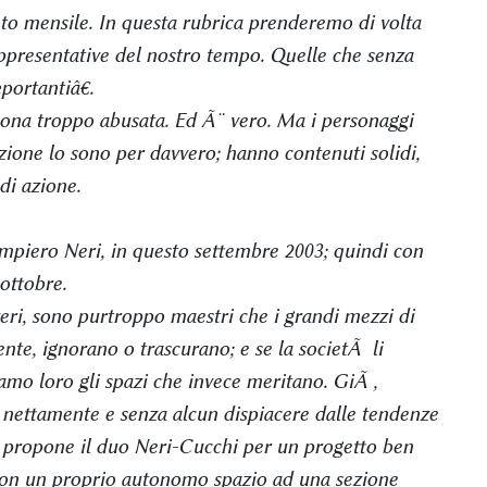
o mensile. In questa rubrica prenderemo di volta
appresentative del nostro tempo. Quelle che senza
ortantiâ€.
ona troppo abusata. Ed Ã¨ vero. Ma i personaggi
ione lo sono per davvero; hanno contenuti solidi,
di azione.
mpiero Neri, in questo settembre 2003; quindi con
ottobre.
eri, sono purtroppo maestri che i grandi mezzi di
e, ignorano o trascurano; e se la societÃ li
amo loro gli spazi che invece meritano. GiÃ ,
 nettamente e senza alcun dispiacere dalle tendenze
ri propone il duo Neri-Cucchi per un progetto ben
con un proprio autonomo spazio ad una sezione