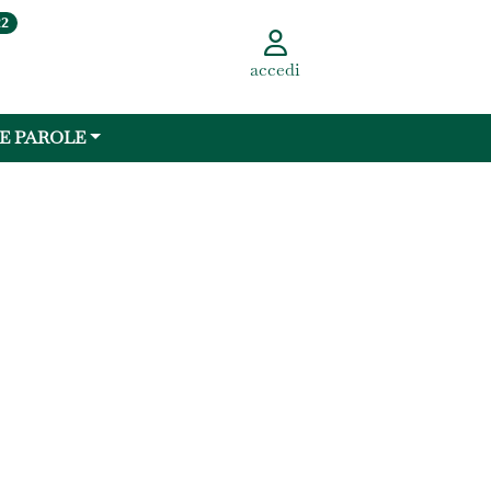
22
accedi
 E PAROLE