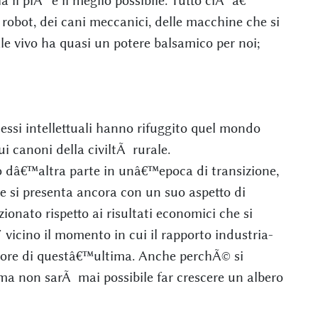
il piÃ¹ e il meglio possibile. Tutto ciÃ² â€“
obot, dei cani meccanici, delle macchine che si
e vivo ha quasi un potere balsamico per noi;
essi intellettuali hanno rifuggito quel mondo
i canoni della civiltÃ rurale.
 dâ€™altra parte in unâ€™epoca di transizione,
ale si presenta ancora con un suo aspetto di
ionato rispetto ai risultati economici che si
vicino il momento in cui il rapporto industria-
avore di questâ€™ultima. Anche perchÃ© si
ma non sarÃ mai possibile far crescere un albero