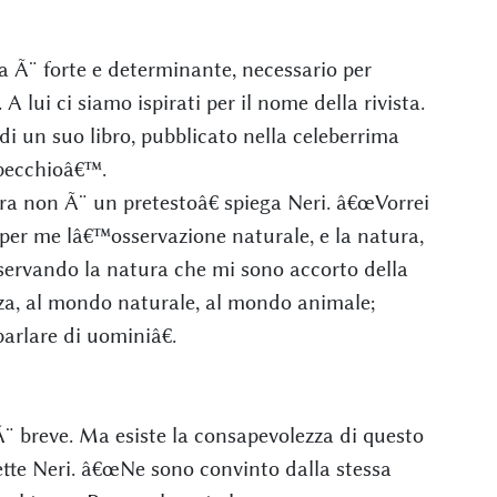
a Ã¨ forte e determinante, necessario per
 lui ci siamo ispirati per il nome della rivista.
 di un suo libro, pubblicato nella celeberrima
Specchioâ€™.
ra non Ã¨ un pretestoâ€ spiega Neri. â€œVorrei
 per me lâ€™osservazione naturale, e la natura,
servando la natura che mi sono accorto della
anza, al mondo naturale, al mondo animale;
arlare di uominiâ€.
Ã¨ breve. Ma esiste la consapevolezza di questo
tte Neri. â€œNe sono convinto dalla stessa