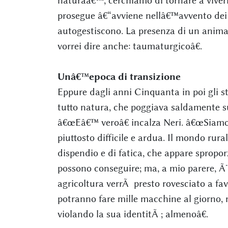
naturaâ€™, cerchiamo di tornare a viverla 
prosegue â€“avviene nellâ€™avvento dei r
autogestiscono. La presenza di un animal
vorrei dire anche: taumaturgicoâ€.
Unâ€™epoca di transizione
Eppure dagli anni Cinquanta in poi gli st
tutto natura, che poggiava saldamente su
â€œEâ€™ veroâ€ incalza Neri. â€œSiamo
piuttosto difficile e ardua. Il mondo rur
dispendio e di fatica, che appare sproporz
possono conseguire; ma, a mio parere, Ã¨ 
agricoltura verrÃ presto rovesciato a f
potranno fare mille macchine al giorno, 
violando la sua identitÃ ; almenoâ€.