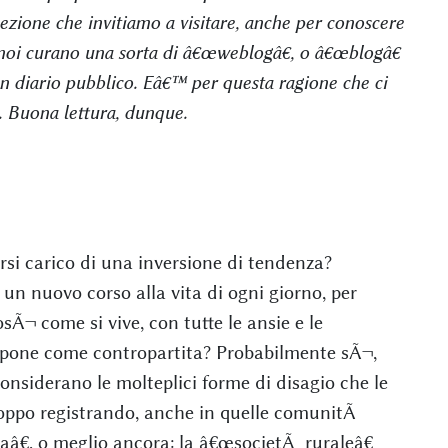
ezione che invitiamo a visitare, anche per conoscere
r noi curano una sorta di â€œweblogâ€, o â€œblogâ€
un diario pubblico. Eâ€™ per questa ragione che ci
. Buona lettura, dunque.
rsi carico di una inversione di tendenza?
n nuovo corso alla vita di ogni giorno, per
sÃ¬ come si vive, con tutte le ansie e le
impone come contropartita? Probabilmente sÃ¬,
considerano le molteplici forme di disagio che le
oppo registrando, anche in quelle comunitÃ
aâ€, o meglio ancora: la â€œsocietÃ ruraleâ€