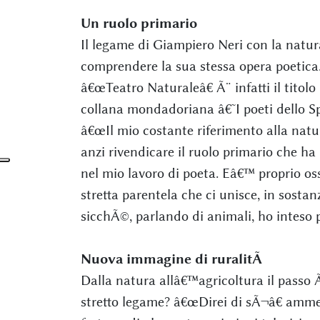
Un ruolo primario
Il legame di Giampiero Neri con la natur
comprendere la sua stessa opera poetica. A
â€œTeatro Naturaleâ€ Ã¨ infatti il titolo
collana mondadoriana â€˜I poeti dello 
â€œIl mio costante riferimento alla natu
anzi rivendicare il ruolo primario che ha
nel mio lavoro di poeta. Eâ€™ proprio os
stretta parentela che ci unisce, in sost
sicchÃ©, parlando di animali, ho inteso p
Nuova immagine di ruralitÃ
Dalla natura allâ€™agricoltura il passo 
stretto legame? â€œDirei di sÃ¬â€ amme