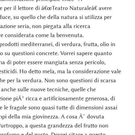
e per il lettore di â€œTeatro Naturaleâ€ avere
uce, su quello che della natura si utilizza per
zione seria, non piegata alla ricerca
ere considerata come la benvenuta.
dotti mediterranei, di verdura, frutta, olio in
do su questioni concrete. Vorrei sapere quanto
a di poter essere mangiata senza pericolo,
sticidi. Ho detto mela, ma la considerazione vale
he per la verdura. Non sono questioni di scarsa
o anche sulle nuove tecniche, quelle che
one piÃ¹ ricca e artificiosamente generosa, di
 le fragole sono quasi tutte di dimensioni assai
empi della mia giovinezza. A cosa Ã¨ dovuta
urtroppo, a questa grandezza del frutto non
rofumo e del gusto. Dovrei citare a questo