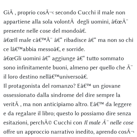
GiÃ , proprio cosÃ¬: secondo Cucchi il male non
appartiene alla sola volontÃ degli uomini, â€œÃ¨
presente nelle cose del mondoâ€.
â€œIl male câ€™Ã¨ â€“ ribadisce â€“ ma non so chi
ce lâ€™abbia messoâ€, e sorride.
â€œGli uomini â€“ aggiunge â€“ tutto sommato
sono infinitamente buoni, almeno per quello che Ã¨
il loro destino nellâ€™universoâ€.
Il protagonista del romanzo? Eâ€™ un giovane
ossessionato dalla sindrome del dire sempre la
veritÃ , ma non anticipiamo altro. Eâ€™ da leggere
e da regalare il libro; questo lo possiamo dire senza
esitazioni, perchÃ© Cucchi con
Il male Ã¨ nelle cose
offre un approccio narrativo inedito, aprendo cosÃ¬