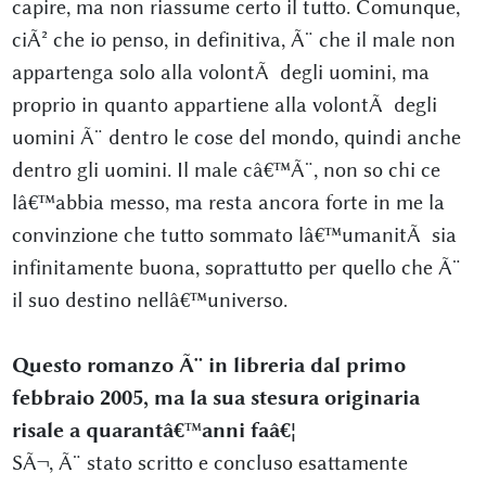
capire, ma non riassume certo il tutto. Comunque,
ciÃ² che io penso, in definitiva, Ã¨ che il male non
appartenga solo alla volontÃ degli uomini, ma
proprio in quanto appartiene alla volontÃ degli
uomini Ã¨ dentro le cose del mondo, quindi anche
dentro gli uomini. Il male câ€™Ã¨, non so chi ce
lâ€™abbia messo, ma resta ancora forte in me la
convinzione che tutto sommato lâ€™umanitÃ sia
infinitamente buona, soprattutto per quello che Ã¨
il suo destino nellâ€™universo.
Questo romanzo Ã¨ in libreria dal primo
febbraio 2005, ma la sua stesura originaria
risale a quarantâ€™anni faâ€¦
SÃ¬, Ã¨ stato scritto e concluso esattamente