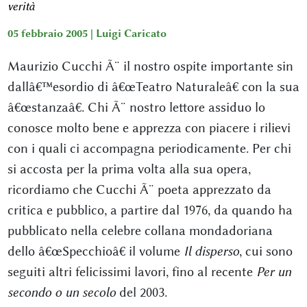
verità
05 febbraio 2005 |
Luigi Caricato
Maurizio Cucchi Ã¨ il nostro ospite importante sin
dallâ€™esordio di â€œTeatro Naturaleâ€ con la sua
â€œstanzaâ€. Chi Ã¨ nostro lettore assiduo lo
conosce molto bene e apprezza con piacere i rilievi
con i quali ci accompagna periodicamente. Per chi
si accosta per la prima volta alla sua opera,
ricordiamo che Cucchi Ã¨ poeta apprezzato da
critica e pubblico, a partire dal 1976, da quando ha
pubblicato nella celebre collana mondadoriana
dello â€œSpecchioâ€ il volume
Il disperso
, cui sono
seguiti altri felicissimi lavori, fino al recente
Per un
secondo o un secolo
del 2003.