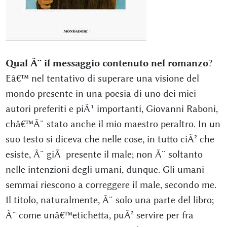
Qual Ã¨ il messaggio contenuto nel romanzo
?
Eâ€™ nel tentativo di superare una visione del
mondo presente in una poesia di uno dei miei
autori preferiti e piÃ¹ importanti, Giovanni Raboni,
châ€™Ã¨ stato anche il mio maestro peraltro. In un
suo testo si diceva che nelle cose, in tutto ciÃ² che
esiste, Ã¨ giÃ presente il male; non Ã¨ soltanto
nelle intenzioni degli umani, dunque. Gli umani
semmai riescono a correggere il male, secondo me.
Il titolo, naturalmente, Ã¨ solo una parte del libro;
Ã¨ come unâ€™etichetta, puÃ² servire per fra