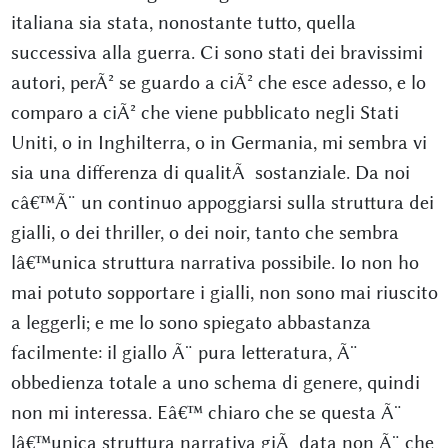
italiana sia stata, nonostante tutto, quella
successiva alla guerra. Ci sono stati dei bravissimi
autori, perÃ² se guardo a ciÃ² che esce adesso, e lo
comparo a ciÃ² che viene pubblicato negli Stati
Uniti, o in Inghilterra, o in Germania, mi sembra vi
sia una differenza di qualitÃ sostanziale. Da noi
câ€™Ã¨ un continuo appoggiarsi sulla struttura dei
gialli, o dei thriller, o dei noir, tanto che sembra
lâ€™unica struttura narrativa possibile. Io non ho
mai potuto sopportare i gialli, non sono mai riuscito
a leggerli; e me lo sono spiegato abbastanza
facilmente: il giallo Ã¨ pura letteratura, Ã¨
obbedienza totale a uno schema di genere, quindi
non mi interessa. Eâ€™ chiaro che se questa Ã¨
lâ€™unica struttura narrativa giÃ data non Ã¨ che