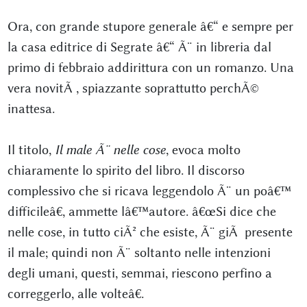
Ora, con grande stupore generale â€“ e sempre per
la casa editrice di Segrate â€“ Ã¨ in libreria dal
primo di febbraio addirittura con un romanzo. Una
vera novitÃ , spiazzante soprattutto perchÃ©
inattesa.
Il titolo,
Il male Ã¨ nelle cose
, evoca molto
chiaramente lo spirito del libro. Il discorso
complessivo che si ricava leggendolo Ã¨ un poâ€™
difficileâ€, ammette lâ€™autore. â€œSi dice che
nelle cose, in tutto ciÃ² che esiste, Ã¨ giÃ presente
il male; quindi non Ã¨ soltanto nelle intenzioni
degli umani, questi, semmai, riescono perfino a
correggerlo, alle volteâ€.