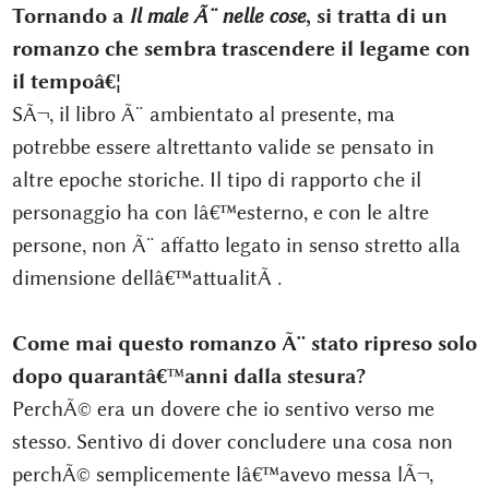
Tornando a
Il male Ã¨ nelle cose
, si tratta di un
romanzo che sembra trascendere il legame con
il tempoâ€¦
SÃ¬, il libro Ã¨ ambientato al presente, ma
potrebbe essere altrettanto valide se pensato in
altre epoche storiche. Il tipo di rapporto che il
personaggio ha con lâ€™esterno, e con le altre
persone, non Ã¨ affatto legato in senso stretto alla
dimensione dellâ€™attualitÃ .
Come mai questo romanzo Ã¨ stato ripreso solo
dopo quarantâ€™anni dalla stesura?
PerchÃ© era un dovere che io sentivo verso me
stesso. Sentivo di dover concludere una cosa non
perchÃ© semplicemente lâ€™avevo messa lÃ¬,