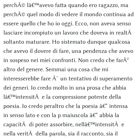
perchÃ© lâ€™avevo fatta quando ero ragazzo, ma
perchÃ© quel modo di vedere il mondo continua ad
essere quello che ho io oggi. Ecco, non aveva senso
lasciare incompiuto un lavoro che doveva in realtÃ
soltanto maturare. Ho sistemato dunque qualcosa
che avevo il dovere di fare, una pendenza che avevo
in sospeso nei miei confronti. Non credo che farÃ²
altro del genere. Semmai una cosa che mi
interesserebbe fare Ã¨ un tentativo di superamento
dei generi. Io credo molto in una prosa che abbia
lâ€™intensitÃ e la compressione potente della
poesia. Io credo peraltro che la poesia â€“ intensa
in senso lato e con la p maiuscola â€“ abbia la
capacitÃ di poter assorbire, nellâ€™intensitÃ e
nella veritÃ della parola, sia il racconto, sia il