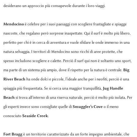
desiderano un approccio più consapevole durante i loro viaggi.
Mendocino
è celebre per i suoi paesaggi con scogliere frastagliate e spiagge
nascoste, che regalano però sorprese inaspettate. Qui il surf è molto più libero,
perfetto per chi è in cerca di avventura e vuole sfidare le onde immerso in una
natura selvaggia. I territori di Mendocino sono ricchi di aree protette, che
spesso includono scogliere e calette. Perciò il surf qui non è soltanto uno sport,
ma parte di un sistema più ampio, dove il rispetto per la natura è centrale.
Big
River Beach
ha onde dolci e piccole, l’ideale anche per i neofiti, perciò è una
spiaggia più frequentata. Se si cerca una maggior tranquillità,
Jug Handle
Beach
si trova all’interno di una riserva naturale, perciò è molto più isolata. Per
gli esperti invece sono consigliate quelle di
Smuggler’s Cove
o il meno
conosciuto
Seaside Creek
.
Fort Bragg
è un territorio caratterizzato da un forte impegno ambientale, che