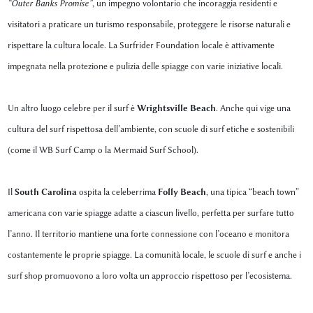
“Outer Banks Promise”
, un impegno volontario che incoraggia residenti e
visitatori a praticare un turismo responsabile, proteggere le risorse naturali e
rispettare la cultura locale. La Surfrider Foundation locale è attivamente
impegnata nella protezione e pulizia delle spiagge con varie iniziative locali.
Un altro luogo celebre per il surf è
Wrightsville Beach
. Anche qui vige una
cultura del surf rispettosa dell’ambiente, con scuole di surf etiche e sostenibili
(come il WB Surf Camp o la Mermaid Surf School).
Il
South Carolina
ospita la celeberrima
Folly Beach
, una tipica “beach town”
americana con varie spiagge adatte a ciascun livello, perfetta per surfare tutto
l’anno. Il territorio mantiene una forte connessione con l’oceano e monitora
costantemente le proprie spiagge. La comunità locale, le scuole di surf e anche i
surf shop promuovono a loro volta un approccio rispettoso per l’ecosistema.