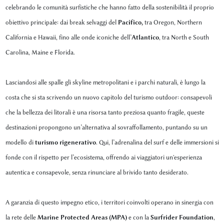
celebrando le comunità surfistiche che hanno fatto della sostenibilità il proprio
obiettivo principale: dai break selvaggi del
Pacifico,
tra Oregon, Northern
California e Hawaii, fino alle onde iconiche dell’
Atlantico
, tra North e South
Carolina, Maine e Florida.
Lasciandosi alle spalle gli skyline metropolitani e i parchi naturali, è lungo la
costa che si sta scrivendo un nuovo capitolo del turismo outdoor: consapevoli
che la bellezza dei litorali è una risorsa tanto preziosa quanto fragile, queste
destinazioni propongono un’alternativa al sovraffollamento, puntando su un
modello di
turismo rigenerativo
. Qui, l’adrenalina del surf e delle immersioni si
fonde con il rispetto per l’ecosistema, offrendo ai viaggiatori un'esperienza
autentica e consapevole, senza rinunciare al brivido tanto desiderato.
A garanzia di questo impegno etico, i territori coinvolti operano in sinergia con
la rete delle
Marine Protected Areas (MPA)
e con la
Surfrider Foundation
,