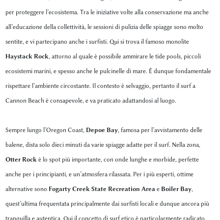
per proteggere l’ecosistema. Tra le iniziative volte alla conservazione ma anche
all’educazione della collettività, le sessioni di pulizia delle spiagge sono molto
sentite, e vi partecipano anche i surfisti. Qui si trova il famoso monolite
Haystack Rock
, attorno al quale è possibile ammirare le tide pools, piccoli
ecosistemi marini, e spesso anche le pulcinelle di mare. È dunque fondamentale
rispettare l’ambiente circostante. Il contesto è selvaggio, pertanto il surf a
Cannon Beach è consapevole, e va praticato adattandosi al luogo.
Sempre lungo l’Oregon Coast,
Depoe Bay
, famosa per l’avvistamento delle
balene, dista solo dieci minuti da varie spiagge adatte per il surf. Nella zona,
Otter Rock
è lo spot più importante, con onde lunghe e morbide, perfette
anche per i principianti, e un’atmosfera rilassata. Per i più esperti, ottime
alternative sono
Fogarty Creek State Recreation Area
e
Boiler Bay
,
quest’ultima frequentata principalmente dai surfisti locali e dunque ancora più
tranquilla e autentica. Qui il concetto di surf etico è particolarmente radicato,