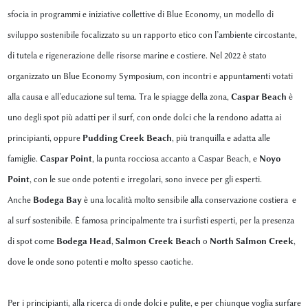
sfocia in programmi e iniziative collettive di Blue Economy, un modello di
sviluppo sostenibile focalizzato su un rapporto etico con l’ambiente circostante,
di tutela e rigenerazione delle risorse marine e costiere. Nel 2022 è stato
organizzato un Blue Economy Symposium, con incontri e appuntamenti votati
alla causa e all’educazione sul tema. Tra le spiagge della zona,
Caspar Beach
è
uno degli spot più adatti per il surf, con onde dolci che la rendono adatta ai
principianti, oppure
Pudding Creek Beach
, più tranquilla e adatta alle
famiglie.
Caspar Point
, la punta rocciosa accanto a Caspar Beach, e
Noyo
Point
, con le sue onde potenti e irregolari, sono invece per gli esperti.
Anche
Bodega Bay
è una località molto sensibile alla conservazione costiera e
al surf sostenibile. È famosa principalmente tra i surfisti esperti, per la presenza
di spot come
Bodega Head
,
Salmon Creek Beach
o
North Salmon Creek
,
dove le onde sono potenti e molto spesso caotiche.
Per i principianti, alla ricerca di onde dolci e pulite, e per chiunque voglia surfare