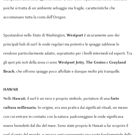
poiché si tratta di un ambiente selvaggio ma fragile, caratteristiche che
accomunano tutta la costa dell’Oregon.
Spostandosi nello Stato di Washington,
Westport
è sicuramente uno dei
principali hub di surf: le onde regolari ma potenti e le spiagge sabbiose lo
rendono particolarmente adatto, soprattutto per i livelli intermedi ed esperti. Tra
gli spot più noti della zona ci sono
Westport Jetty
,
The Groins
e
Grayland
Beach
, che offrono spiagge poco affollate e dunque molto più tranquille.
HAWAII
Nelle
Hawaii
, il surf è un vero e proprio simbolo, portatore di una
forte
cultura millenaria
. In origine, era una pratica dai significati rituali, un mezzo
con cui entrare in contatto con la natura: padroneggiare le onde significava
essere benedetti dal dio del mare. Sono state proprio le Hawaii a far scoprire il
surf al resto del mondo, e ancora oggi rappresenta una parte fondamentale della