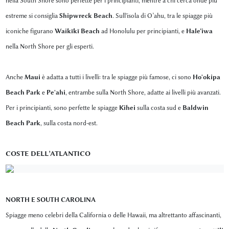
nella South Shore sono perfette per i principianti, mentre a chi cerca onde più
estreme si consiglia
Shipwreck Beach
. Sull'isola di O’ahu, tra le spiagge più
iconiche figurano
Waikīkī Beach
ad Honolulu per principianti, e
Haleʻiwa
nella North Shore per gli esperti.
Anche
Maui
è adatta a tutti i livelli: tra le spiagge più famose, ci sono
Ho'okipa
Beach Park
e
Pe'ahi
, entrambe sulla North Shore, adatte ai livelli più avanzati.
Per i principianti, sono perfette le spiagge
Kihei
sulla costa sud e
Baldwin
Beach Park
, sulla costa nord-est.
COSTE DELL’ATLANTICO
NORTH E SOUTH CAROLINA
Spiagge meno celebri della California o delle Hawaii, ma altrettanto affascinanti,