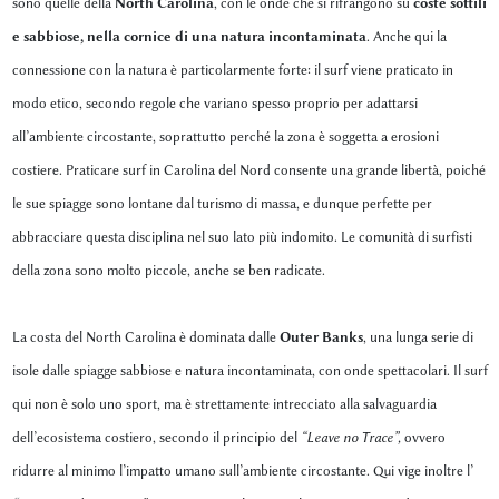
sono quelle della
North Carolina
, con le onde che si rifrangono su
coste sottili
e sabbiose, nella cornice di una
natura incontaminata
. Anche qui la
connessione con la natura è particolarmente forte: il surf viene praticato in
modo etico, secondo regole che variano spesso proprio per adattarsi
all’ambiente circostante, soprattutto perché la zona è soggetta a erosioni
costiere. Praticare surf in Carolina del Nord consente una grande libertà, poiché
le sue spiagge sono lontane dal turismo di massa, e dunque perfette per
abbracciare questa disciplina nel suo lato più indomito. Le comunità di surfisti
della zona sono molto piccole, anche se ben radicate.
La costa del North Carolina è dominata dalle
Outer Banks
, una lunga serie di
isole dalle spiagge sabbiose e natura incontaminata, con onde spettacolari. Il surf
qui non è solo uno sport, ma è strettamente intrecciato alla salvaguardia
dell’ecosistema costiero, secondo il principio del
“Leave no Trace”,
ovvero
ridurre al minimo l’impatto umano sull’ambiente circostante. Qui vige inoltre l’