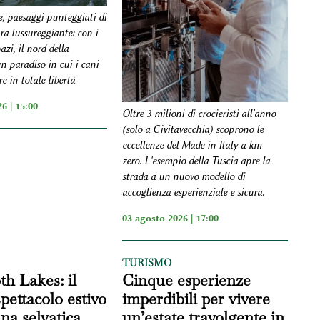
e, paesaggi punteggiati di
ra lussureggiante: con i
azi, il nord della
n paradiso in cui i cani
e in totale libertà
6 | 15:00
Oltre 3 milioni di crocieristi all'anno
(solo a Civitavecchia) scoprono le
eccellenze del Made in Italy a km
zero. L'esempio della Tuscia apre la
strada a un nuovo modello di
accoglienza esperienziale e sicura.
03 agosto 2026 | 17:00
TURISMO
 Lakes: il
Cinque esperienze
pettacolo estivo
imperdibili per vivere
una selvatica
un’estate travolgente in