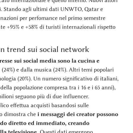
to internazionale e quello interno. Nuovi attori
i. Stando agli ultimi dati UNWTO, Qatar e
tinazioni per perfomance nel primo semestre
e +95% e +58% di turisti internazionali rispetto
n trend sui social network
resse sui social media sono la cucina e
i (24%) e dalla musica (24%). Altri temi popolari
ologia (20%). Un numero significativo di italiani,
della popolazione compresa tra i 16 e i 65 anni),
lioni seguono più di due influencer.
blico effettua acquisti basandosi sulle
to dimostra che
i messaggi dei creator possono
odo diretto ed immediato, creando
la televisione.
Questi dati emergono