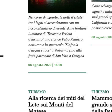
Coste selvagg
vigneti e natu
suoi grandi sp
Nel corso di agosoto, le notti d’estate
California è u
tra i laghi si accenderanno con un
possono correr
ricco calendario di eventi: dalle fontane
luminose di "Baveno e Feriolo
08 agosto 202
d’Incanto" allo storico Palio Remiero
notturno e lo spettacolo "Sinfonia
d’acqua e luce" a Verbania, fino alla
festa patronale di San Vito a Omegna
08 agosto 2026 | 16:00
TURISMO
TURISMO
Alla ricerca dei miti del
Mammoth
Lete sui Monti del
grande s
Matese
della fa