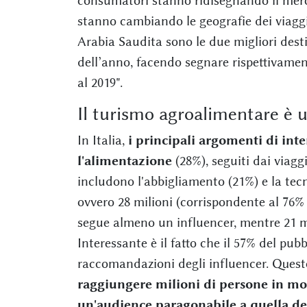
consumatori stanno ridisegnando il merca
stanno cambiando le geografie dei viagg
Arabia Saudita sono le due migliori des
dell’anno, facendo segnare rispettivament
al 2019".
Il turismo agroalimentare è u
In Italia,
i principali argomenti di inte
l'alimentazione
(28%), seguiti dai viagg
includono l'abbigliamento (21%) e la tecn
ovvero 28 milioni (corrispondente al 76% 
segue almeno un influencer, mentre 21 mi
Interessante è il fatto che il 57% del pub
raccomandazioni degli influencer. Ques
raggiungere milioni di persone in m
un'audience paragonabile a quella del