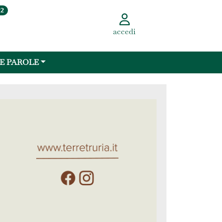
22
accedi
 E PAROLE