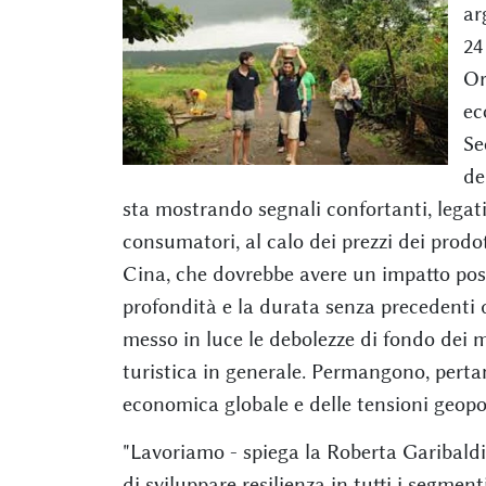
ar
24
Or
ec
Se
de
sta mostrando segnali confortanti, legati
consumatori, al calo dei prezzi dei prodot
Cina, che dovrebbe avere un impatto positi
profondità e la durata senza precedenti d
messo in luce le debolezze di fondo dei m
turistica in generale. Permangono, pertant
economica globale e delle tensioni geopol
"Lavoriamo - spiega la Roberta Garibaldi
di sviluppare resilienza in tutti i segment