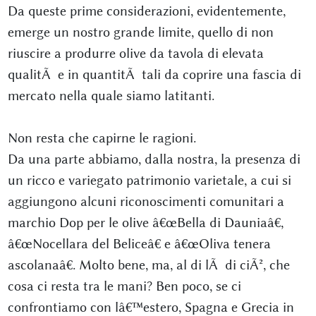
Da queste prime considerazioni, evidentemente,
emerge un nostro grande limite, quello di non
riuscire a produrre olive da tavola di elevata
qualitÃ e in quantitÃ tali da coprire una fascia di
mercato nella quale siamo latitanti.
Non resta che capirne le ragioni.
Da una parte abbiamo, dalla nostra, la presenza di
un ricco e variegato patrimonio varietale, a cui si
aggiungono alcuni riconoscimenti comunitari a
marchio Dop per le olive â€œBella di Dauniaâ€,
â€œNocellara del Beliceâ€ e â€œOliva tenera
ascolanaâ€. Molto bene, ma, al di lÃ di ciÃ², che
cosa ci resta tra le mani? Ben poco, se ci
confrontiamo con lâ€™estero, Spagna e Grecia in