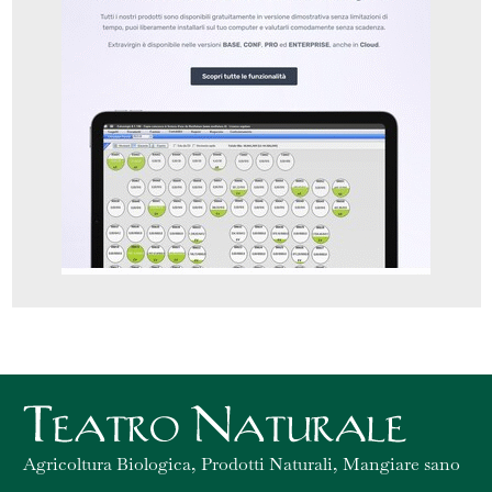
Agricoltura Biologica, Prodotti Naturali, Mangiare sano