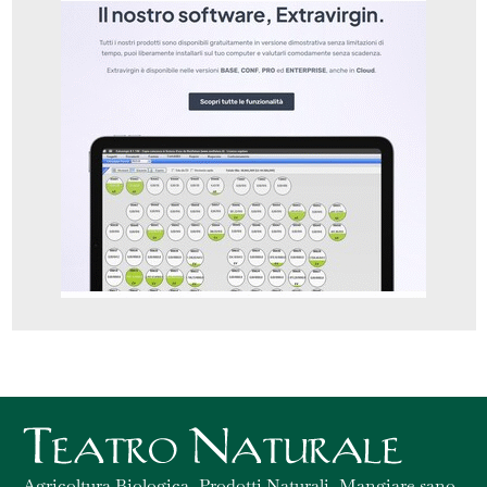
Agricoltura Biologica, Prodotti Naturali, Mangiare sano