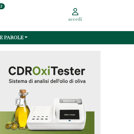
22
accedi
 E PAROLE