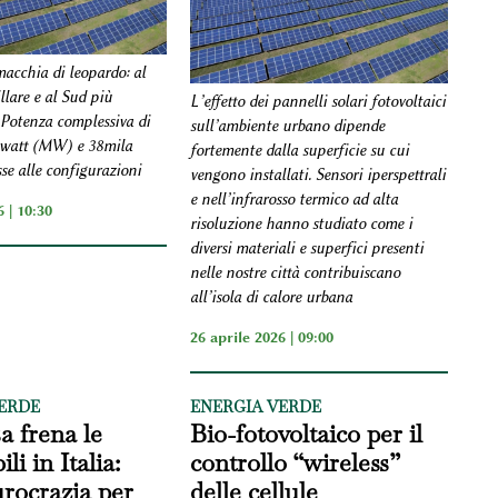
macchia di leopardo: al
llare e al Sud più
L’effetto dei pannelli solari fotovoltaici
Potenza complessiva di
sull’ambiente urbano dipende
watt (MW) e 38mila
fortemente dalla superficie su cui
se alle configurazioni
vengono installati. Sensori iperspettrali
e nell’infrarosso termico ad alta
 | 10:30
risoluzione hanno studiato come i
diversi materiali e superfici presenti
nelle nostre città contribuiscano
all’isola di calore urbana
26 aprile 2026 | 09:00
ERDE
ENERGIA VERDE
a frena le
Bio-fotovoltaico per il
li in Italia:
controllo “wireless”
rocrazia per
delle cellule