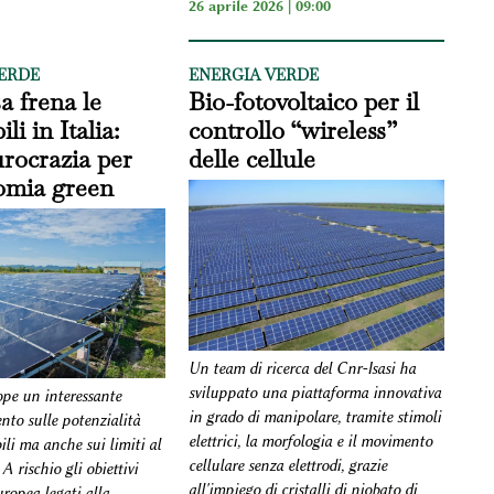
26 aprile 2026 | 09:00
ERDE
ENERGIA VERDE
a frena le
Bio-fotovoltaico per il
li in Italia:
controllo “wireless”
rocrazia per
delle cellule
omia green
Un team di ricerca del Cnr-Isasi ha
sviluppato una piattaforma innovativa
pe un interessante
in grado di manipolare, tramite stimoli
to sulle potenzialità
elettrici, la morfologia e il movimento
ili ma anche sui limiti al
cellulare senza elettrodi, grazie
A rischio gli obiettivi
all'impiego di cristalli di niobato di
ropea legati alla