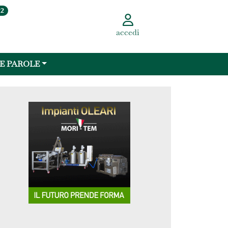
22
accedi
 E PAROLE