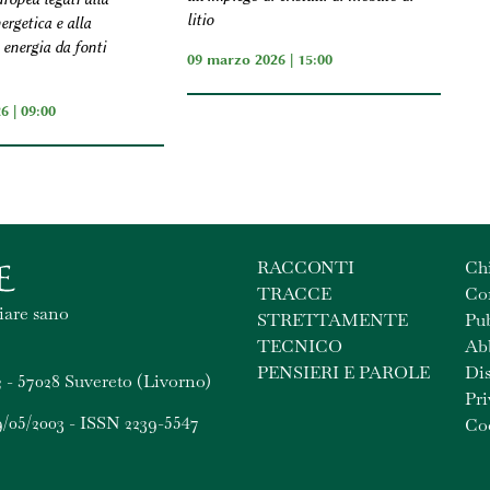
litio
ergetica e alla
 energia da fonti
09 marzo 2026 | 15:00
6 | 09:00
RACCONTI
Ch
TRACCE
Con
iare sano
STRETTAMENTE
Pub
TECNICO
Ab
PENSIERI E PAROLE
Dis
 - 57028 Suvereto (Livorno)
Pri
9/05/2003 - ISSN 2239-5547
Coo