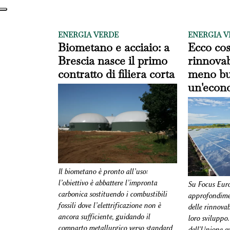
ENERGIA VERDE
ENERGIA V
Biometano e acciaio: a
Ecco cos
Brescia nasce il primo
rinnovabi
contratto di filiera corta
meno bu
un'econ
Il biometano è pronto all’uso:
l’obiettivo è abbattere l’impronta
Su Focus Euro
carbonica sostituendo i combustibili
approfondimen
fossili dove l’elettrificazione non è
delle rinnovab
ancora sufficiente, guidando il
loro sviluppo. 
comparto metallurgico verso standard
dell'Unione eu