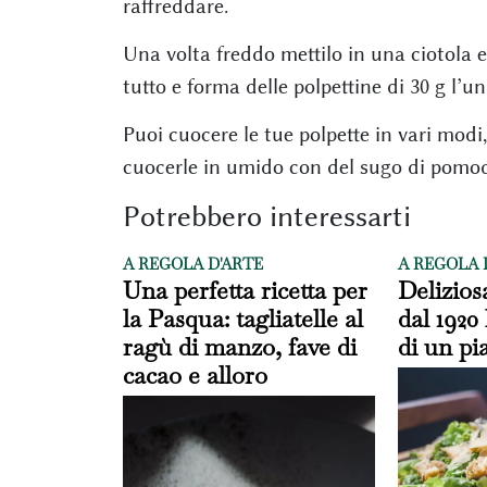
raffreddare.
Una volta freddo mettilo in una ciotola e 
tutto e forma delle polpettine di 30 g l’un
Puoi cuocere le tue polpette in vari modi, 
cuocerle in umido con del sugo di pomo
Potrebbero interessarti
A REGOLA D'ARTE
A REGOLA 
Una perfetta ricetta per
Delizios
la Pasqua: tagliatelle al
dal 1920 
ragù di manzo, fave di
di un pi
cacao e alloro