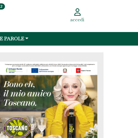
22
accedi
 E PAROLE