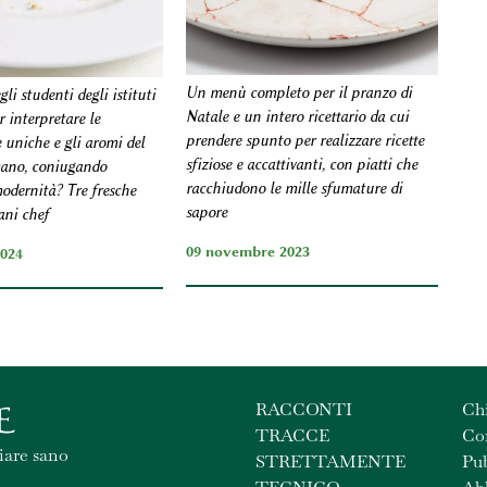
Un menù completo per il pranzo di
li studenti degli istituti
Natale e un intero ricettario da cui
r interpretare le
prendere spunto per realizzare ricette
e uniche e gli aromi del
sfiziose e accattivanti, con piatti che
ano, coniugando
racchiudono le mille sfumature di
modernità? Tre fresche
sapore
vani chef
09 novembre 2023
2024
RACCONTI
Ch
TRACCE
Con
iare sano
STRETTAMENTE
Pub