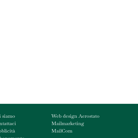
i siamo
Web design Aerostato
tattaci
Mailmarketing
blicità
MailCom