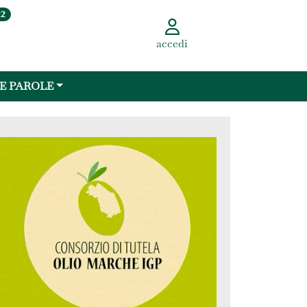
22
accedi
 E PAROLE