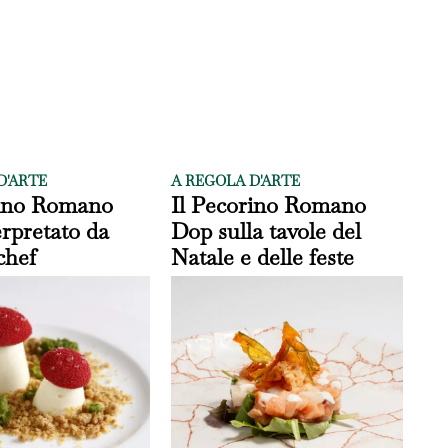
D'ARTE
A REGOLA D'ARTE
rino Romano
Il Pecorino Romano
rpretato da
Dop sulla tavole del
chef
Natale e delle feste