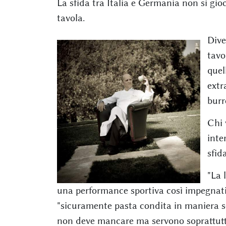
La sfida tra Italia e Germania non si gi
tavola.
Dive
tavo
quel
extr
burr
Chi 
inte
sfida
"La 
una performance sportiva così impegnativ
"sicuramente pasta condita in maniera s
non deve mancare ma servono soprattutto