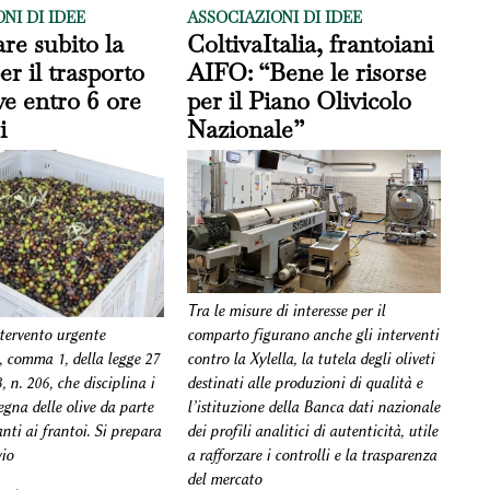
NI DI IDEE
ASSOCIAZIONI DI IDEE
e subito la
ColtivaItalia, frantoiani
r il trasporto
AIFO: “Bene le risorse
ive entro 6 ore
per il Piano Olivicolo
i
Nazionale”
Tra le misure di interesse per il
comparto figurano anche gli interventi
tervento urgente
contro la Xylella, la tutela degli oliveti
9, comma 1, della legge 27
destinati alle produzioni di qualità e
 n. 206, che disciplina i
l’istituzione della Banca dati nazionale
gna delle olive da parte
dei profili analitici di autenticità, utile
nti ai frantoi. Si prepara
a rafforzare i controlli e la trasparenza
io
del mercato