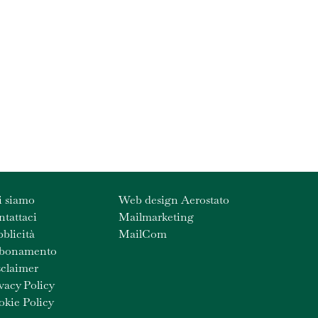
i siamo
Web design Aerostato
tattaci
Mailmarketing
blicità
MailCom
bonamento
claimer
vacy Policy
kie Policy