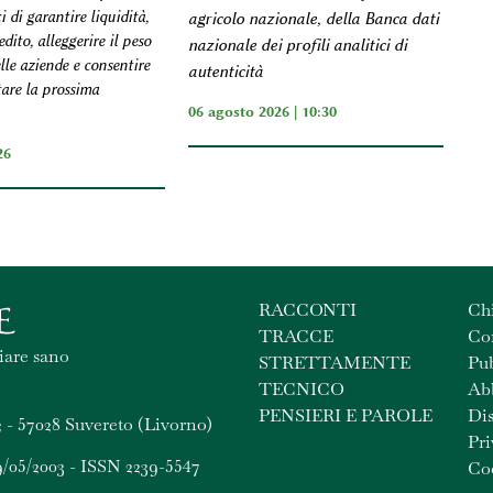
i di garantire liquidità,
agricolo nazionale, della Banca dati
edito, alleggerire il peso
nazionale dei profili analitici di
lle aziende e consentire
autenticità
tare la prossima
06 agosto 2026 | 10:30
26
RACCONTI
Ch
TRACCE
Con
iare sano
STRETTAMENTE
Pub
TECNICO
Ab
PENSIERI E PAROLE
Dis
 - 57028 Suvereto (Livorno)
Pri
9/05/2003 - ISSN 2239-5547
Coo