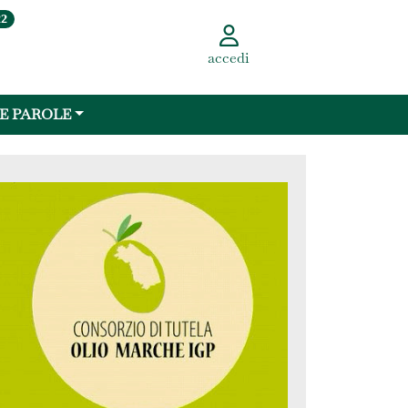
22
accedi
 E PAROLE