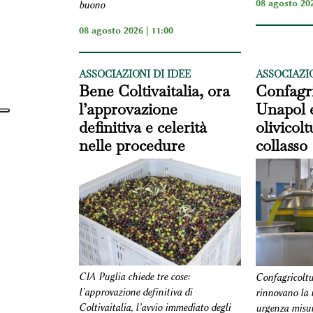
08 agosto 202
buono
08 agosto 2026 | 11:00
ASSOCIAZIONI DI IDEE
ASSOCIAZIO
Bene Coltivaitalia, ora
Confagri
l’approvazione
Unapol e
definitiva e celerità
olivicolt
nelle procedure
collasso
CIA Puglia chiede tre cose:
Confagricoltu
l’approvazione definitiva di
rinnovano la r
Coltivaitalia, l’avvio immediato degli
urgenza misur