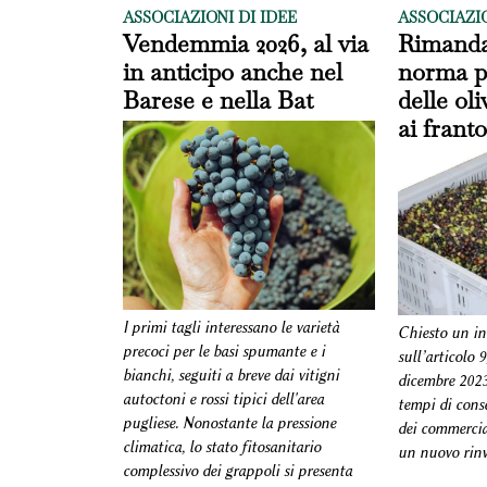
ASSOCIAZIONI DI IDEE
ASSOCIAZIO
Vendemmia 2026, al via
Rimandar
in anticipo anche nel
norma pe
Barese e nella Bat
delle ol
ai franto
I primi tagli interessano le varietà
Chiesto un in
precoci per le basi spumante e i
sull’articolo 
bianchi, seguiti a breve dai vitigni
dicembre 2023,
autoctoni e rossi tipici dell'area
tempi di conse
pugliese. Nonostante la pressione
dei commercia
climatica, lo stato fitosanitario
un nuovo rinv
complessivo dei grappoli si presenta