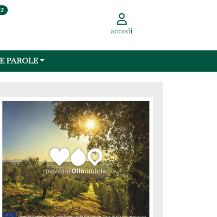
22
accedi
 E PAROLE