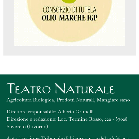
Agricoltura Biologica, Prodotti Naturali, Mangiare sano
Direttore responsabile: Alberto Grimelli
Direzione e redazione: Loc. Termine Rosso, 222 - 57028
Suvereto (Livorno)
Autorizzazione Tribunale di Livorno n. 12 del 19/05/2003 -