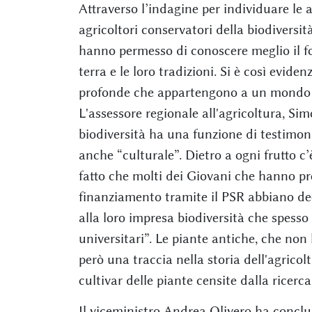
Attraverso l’indagine per individuare le an
agricoltori conservatori della biodiversi
hanno permesso di conoscere meglio il for
terra e le loro tradizioni. Si è così evide
profonde che appartengono a un mondo c
L'assessore regionale all'agricoltura, Si
biodiversità ha una funzione di testimo
anche “culturale”. Dietro a ogni frutto c’
fatto che molti dei Giovani che hanno pre
finanziamento tramite il PSR abbiano deci
alla loro impresa biodiversità che spes
universitari”. Le piante antiche, che no
però una traccia nella storia dell'agrico
cultivar delle piante censite dalla ricerc
Il viceministro Andrea Olivero ha conclu