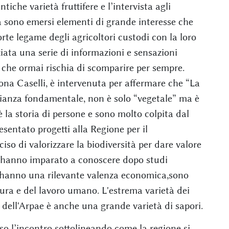
tiche varietà fruttifere e l’intervista agli
tà sono emersi elementi di grande interesse che
te legame degli agricoltori custodi con la loro
nziata una serie di informazioni e sensazioni
he ormai rischia di scomparire per sempre.
mona Caselli, è intervenuta per affermare che “La
nianza fondamentale, non è solo “vegetale” ma è
è la storia di persone e sono molto colpita dal
sentato progetti alla Regione per il
so di valorizzare la biodiversità per dare valore
so hanno imparato a conoscere dopo studi
n hanno una rilevante valenza economica,sono
ltura e del lavoro umano. L'estrema varietà dei
a dell'Arpae è anche una grande varietà di sapori.
so l’incontro sottolineando come la regione si