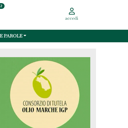
22
accedi
 E PAROLE