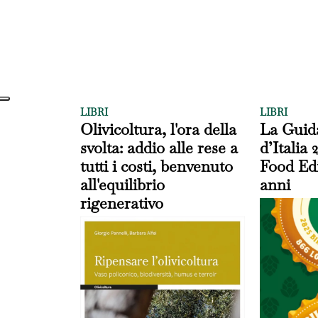
LIBRI
LIBRI
Olivicoltura, l'ora della
La Guida
svolta: addio alle rese a
d’Italia 
tutti i costi, benvenuto
Food Edi
all'equilibrio
anni
rigenerativo