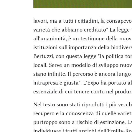
lavori, ma a tutti i cittadini, la consapev
varietà che abbiamo ereditato" La legge
all'unanimità, è un testimone della nuo
istituzioni sull'importanza della biodive
Bertuzzi, con questa legge "la politica to
locali. Serve un modello di sviluppo nuovo
siano infinite. Il percorso è ancora lungo
intrapresa è giusta". L'Expo ha portato al
essenziale di cui tenere conto nel produ
Nel testo sono stati riprodotti i più vecch
recupero e la conoscenza di quelle varie
purtroppo sono a rischio di estinzione. L
individuare i frutti antichi dell’Emilia-