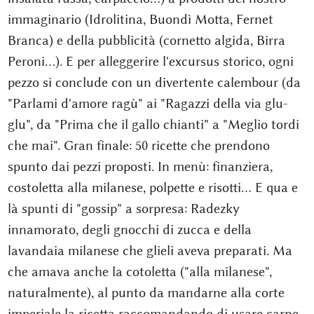
immaginario (Idrolitina, Buondì Motta, Fernet
Branca) e della pubblicità (cornetto algida, Birra
Peroni...). E per alleggerire l'excursus storico, ogni
pezzo si conclude con un divertente calembour (da
"Parlami d'amore ragù" ai "Ragazzi della via glu-
glu", da "Prima che il gallo chianti" a "Meglio tordi
che mai". Gran finale: 50 ricette che prendono
spunto dai pezzi proposti. In menù: finanziera,
costoletta alla milanese, polpette e risotti... E qua e
là spunti di "gossip" a sorpresa: Radezky
innamorato, degli gnocchi di zucca e della
lavandaia milanese che glieli aveva preparati. Ma
che amava anche la cotoletta ("alla milanese",
naturalmente), al punto da mandarne alla corte
imperiale la ricetta raccomandando di usare carne