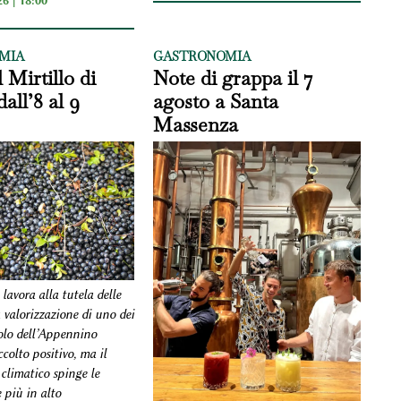
6 | 18:00
MIA
GASTRONOMIA
 Mirtillo di
Note di grappa il 7
all’8 al 9
agosto a Santa
Massenza
lavora alla tutela delle
a valorizzazione di uno dei
olo dell’Appennino
colto positivo, ma il
limatico spinge le
 più in alto