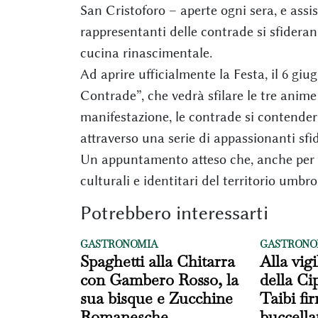
San Cristoforo – aperte ogni sera, e assi
rappresentanti delle contrade si sfiderann
cucina rinascimentale.
Ad aprire ufficialmente la Festa, il 6 gi
Contrade”, che vedrà sfilare le tre anime 
manifestazione, le contrade si contender
attraverso una serie di appassionanti sfi
Un appuntamento atteso che, anche per il 
culturali e identitari del territorio umbro
Potrebbero interessarti
GASTRONOMIA
GASTRONO
Spaghetti alla Chitarra
Alla vigi
con Gambero Rosso, la
della Ci
sua bisque e Zucchine
Taibi fi
Romanesche.
buccella