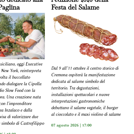
Paglina
Festa del Salame
 siciliano, oggi Executive
Dal 9 all’11 ottobre il centro storico di
 New York, reinterpreta
Cremona ospiterà la manifestazione
olta il buccellato
dedicata al salume simbolo del
ndo dialogare la Cipolla
territorio. Tra degustazioni,
dio Slow Food con la
installazioni spettacolari e nuove
cora. Una creazione nata
interpretazioni gastronomiche
con l'imprenditore
debuttano il salame vegetale, il burger
ea Inzalaco e dalla
al cioccolato e il maxi violino di salame
isa di valorizzare due
 simbolo di Castrofilippo
07 agosto 2026 | 17:00