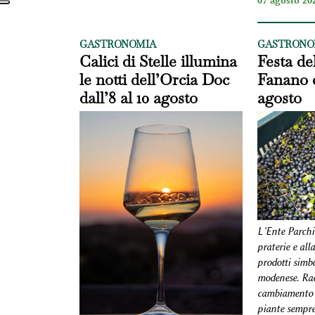
07 agosto 202
GASTRONOMIA
GASTRONO
Calici di Stelle illumina
Festa del
le notti dell’Orcia Doc
Fanano d
dall’8 al 10 agosto
agosto
L’Ente Parchi 
praterie e all
prodotti simb
modenese. Rac
cambiamento c
piante sempre