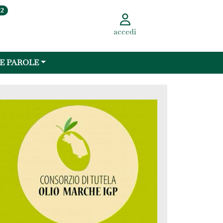
22
accedi
 E PAROLE