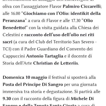
oliva con l’assaggiatore Flavor
Palmiro Ciccarelli
;
alle 16.00 “
Giochiamo con l’Olio: identikit della
Peranzana
” a cura di Flavor e alle 17.30 “
Olio
Benedetto!
” con la visita guidata alla Chiesa dei
Celestini e
racconto dell’uso dell’olio nei riti
sacri
(a cura del Club del Territorio San Severo -
TCI) con il Padre Guardiano del Convento dei
Cappuccini
Antonio Tartaglia
e il docente di
Storia dell’Arte
Christian de Letteriis
.
Domenica 10 maggio
il festival si sposterà alla
Posta del Principe Di Sangro
per una giornata
immersiva tra storia e degustazione. Si partirà alle
9.30
con il racconto della figura di
Michele Di
Sangro e della Tenuta Santa Giusta
a cura di