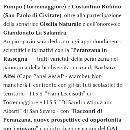
Pumpo (Torremaggiore)
e
Costantino Rubino
(San Paolo di Civitate)
, oltre alla partecipazione
della senatrice
Gisella Naturale
e dell’onorevole
Giandonato La Salandra
.
Ampio spazio sarà dedicato agli approfondimenti
scientifici e formativi con la “
Peranzana in
Rassegna
” – Tratti varietali della peranzana nel
panorama della biodiversità a cura di
Barbara
Alfei
(Capo Panel AMAP - Marche). Non
mancherà il confronto con gli istituti scolastici del
territorio - I.I.S.S. “Fiani Leccisotti” di
Torremaggiore e I.I.S.S. “Di Sandro Minuziano
Alberti” di San Severo - con “
Racconti di
Peranzana, nuove prospettive ed opportunità
per i giovani
” con introduzione e cura del
GAL