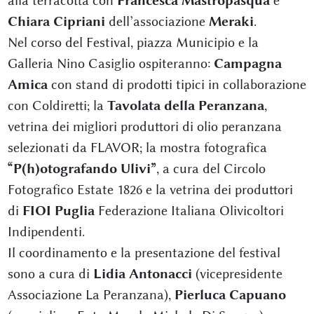
alla terracotta con
Francesca Mastropasqua
e
Chiara Cipriani
dell’associazione
Meraki
.
Nel corso del Festival, piazza Municipio e la
Galleria Nino Casiglio ospiteranno:
Campagna
Amica
con stand di prodotti tipici in collaborazione
con Coldiretti; la
Tavolata della Peranzana
,
vetrina dei migliori produttori di olio peranzana
selezionati da FLAVOR; la mostra fotografica
“P(h)otografando Ulivi”
, a cura del Circolo
Fotografico Estate 1826 e la vetrina dei produttori
di
FIOI Puglia
Federazione Italiana Olivicoltori
Indipendenti.
Il coordinamento e la presentazione del festival
sono a cura di
Lidia Antonacci
(vicepresidente
Associazione La Peranzana),
Pierluca Capuano