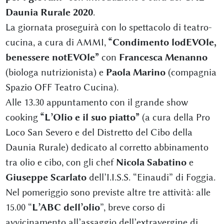
Daunia Rurale 2020
.
La giornata proseguirà con lo spettacolo di teatro-
cucina, a cura di AMMI,
“Condimento lodEVOle,
benessere notEVOle”
con
Francesca Menanno
(biologa nutrizionista) e
Paola Marino
(compagnia
Spazio OFF Teatro Cucina).
Alle 13.30 appuntamento con il grande show
cooking
“L’Olio e il suo piatto”
(a cura della Pro
Loco San Severo e del Distretto del Cibo della
Daunia Rurale) dedicato al corretto abbinamento
tra olio e cibo, con gli chef
Nicola Sabatino
e
Giuseppe Scarlato
dell’I.I.S.S. “Einaudi” di Foggia.
Nel pomeriggio sono previste altre tre attività: alle
15.00 “
L’ABC dell’olio
”, breve corso di
avvicinamento all’assaggio dell’extravergine di