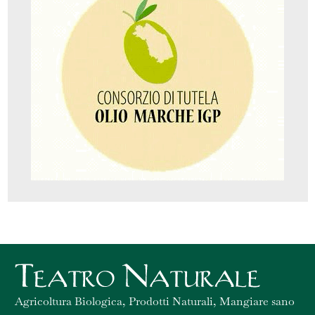
Agricoltura Biologica, Prodotti Naturali, Mangiare sano