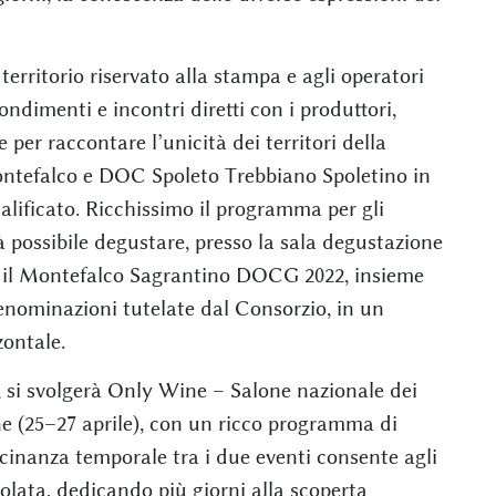
erritorio riservato alla stampa e agli operatori
ndimenti e incontri diretti con i produttori,
r raccontare l’unicità dei territori della
efalco e DOC Spoleto Trebbiano Spoletino in
lificato. Ricchissimo il programma per gli
arà possibile degustare, presso la sala degustazione
, il Montefalco Sagrantino DOCG 2022, insieme
denominazioni tutelate dal Consorzio, in un
zontale.
o, si svolgerà Only Wine – Salone nazionale dei
ne (25–27 aprile), con un ricco programma di
vicinanza temporale tra i due eventi consente agli
colata, dedicando più giorni alla scoperta