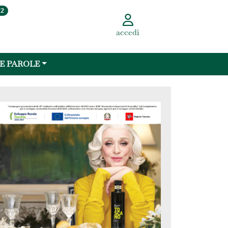
22
accedi
 E PAROLE