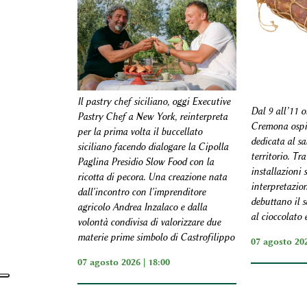
Il pastry chef siciliano, oggi Executive
Dal 9 all’11 o
Pastry Chef a New York, reinterpreta
Cremona ospit
per la prima volta il buccellato
dedicata al s
siciliano facendo dialogare la Cipolla
territorio. Tr
Paglina Presidio Slow Food con la
installazioni 
ricotta di pecora. Una creazione nata
interpretazio
dall'incontro con l'imprenditore
debuttano il s
agricolo Andrea Inzalaco e dalla
al cioccolato 
volontà condivisa di valorizzare due
materie prime simbolo di Castrofilippo
07 agosto 202
07 agosto 2026 | 18:00