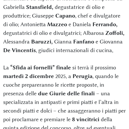
Gabriella
Stansfield,
degustatrice di olio e
produttrice; Giuseppe
Capano
, chef e divulgatore
di olio; Antonietta
Mazzeo
e Daniela
Ferrando,
degustatrici di olio e divulgatrici; Albarosa
Zoffoli,
Alessandra
Baruzzi,
Gianna
Fanfano
e Giovanna
De Vincentis
, giudici internazionali di cucina,
La
“Sfida ai fornelli” finale
si terrà il prossimo
martedì 2 dicembre
2025, a
Perugia
, quando le
cuoche prepareranno le ricette proposte, in
presenza delle
due Giurie delle finali
– una
specializzata in antipasti e primi piatti e l’altra in
secondi piatti e dolci – che assaggeranno i piatti per
poi proclamare e premiare le
8 vincitrici
della
quinta edizione del concorso, oltre ad eventuali