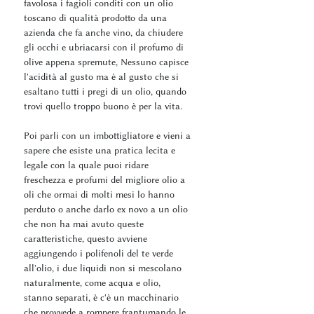
favolosa i fagioli conditi con un olio
toscano di qualità prodotto da una
azienda che fa anche vino, da chiudere
gli occhi e ubriacarsi con il profumo di
olive appena spremute, Nessuno capisce
l'acidità al gusto ma è al gusto che si
esaltano tutti i pregi di un olio, quando
trovi quello troppo buono è per la vita.
Poi parli con un imbottigliatore e vieni a
sapere che esiste una pratica lecita e
legale con la quale puoi ridare
freschezza e profumi del migliore olio a
oli che ormai di molti mesi lo hanno
perduto o anche darlo ex novo a un olio
che non ha mai avuto queste
caratteristiche, questo avviene
aggiungendo i polifenoli del te verde
all'olio, i due liquidi non si mescolano
naturalmente, come acqua e olio,
stanno separati, è c'è un macchinario
che provvede a rompere frantumando le