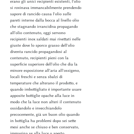
erano gli unici recipienti esistenti, l'olio
si rovinava immancabilmente prendendo
sapore di rancido causa l'olio sulle
pareti interne dalla bocca al livello olio
che stagnando irrancidiva propagando
all'olio contenuto, oggi servono
recipienti inox saldati mai rivettati nelle
giuste dove lo sporco grasso dell'olio
diventa rancido propagandosi al
contenuto, recipienti pieni con la
superficie superiore dell'olio che dia la
minore esposizione all'aria all'ossigeno,
locali freschi e senza sbalzi di
temperature che alterano il prodotto, e
quando imbottigliato è importante usare
apposite bottiglie opache alla luce in
modo che la luce non alteri il contenuto
ossidandolo e invecchiandolo
precocemente, già un buon olio quando
in bottiglia ha problemi dopo sei sette
mesi anche se chiuso e ben conservato,
immagina se alla luce o aperto.