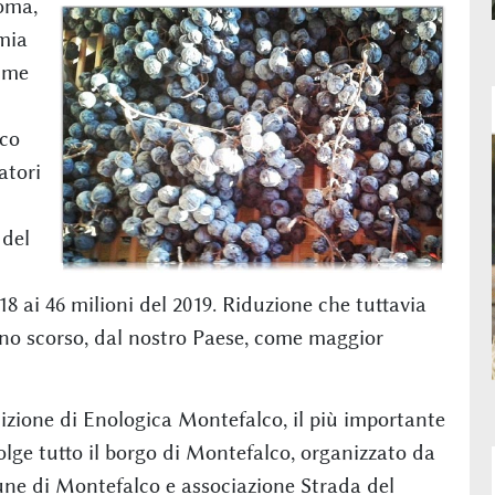
oma,
mia
time
ico
atori
 del
018 ai 46 milioni del 2019. Riduzione che tuttavia
nno scorso, dal nostro Paese, come maggior
dizione di Enologica Montefalco, il più importante
lge tutto il borgo di Montefalco, organizzato da
ne di Montefalco e associazione Strada del