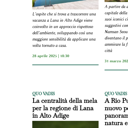
A partire da a
capitale della
L’ospite che si trova a trascorrere una
suoi iconici ci
vacanza a Lana in Alto Adige viene
suggestivi com
coinvolto in un approccio rispettoso
Namsan Seoul
dell’ambiente, sviluppando così una
diventano il p
maggiore sensibilità da applicare una
ammirare la fi
volta tornato a casa.
città
28 aprile 2025 | 18:30
31 marzo 202
QUO VADIS
QUO VADIS
La centralità della mela
A Rio Pu
per la regione di Lana
nuovo p
in Alto Adige
panoram
natura e 