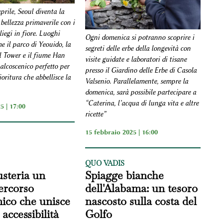
prile, Seoul diventa la
 bellezza primaverile con i
liegi in fiore. Luoghi
Ogni domenica si potranno scoprire i
e il parco di Yeouido, la
segreti delle erbe della longevità con
 Tower e il fiume Han
visite guidate e laboratori di tisane
alcoscenico perfetto per
presso il Giardino delle Erbe di Casola
oritura che abbellisce la
Valsenio. Parallelamente, sempre la
domenica, sarà possibile partecipare a
“Caterina, l’acqua di lunga vita e altre
5 | 17:00
ricette”
15 febbraio 2025 | 16:00
QUO VADIS
steria un
Spiagge bianche
ercorso
dell'Alabama: un tesoro
ico che unisce
nascosto sulla costa del
accessibilità
Golfo