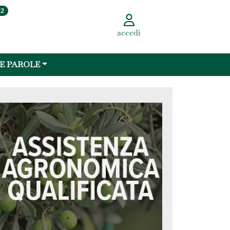
22
accedi
 E PAROLE