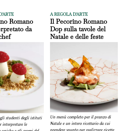
D'ARTE
A REGOLA D'ARTE
rino Romano
Il Pecorino Romano
rpretato da
Dop sulla tavole del
chef
Natale e delle feste
Un menù completo per il pranzo di
li studenti degli istituti
Natale e un intero ricettario da cui
r interpretare le
prendere spunto per realizzare ricette
e uniche e gli aromi del