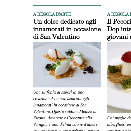
A REGOLA D'ARTE
A REGOLA 
Un dolce dedicato agli
Il Peco
innamorati in occasione
Dop inte
di San Valentino
giovani 
Una sinfonia di sapori in una
creazione deliziosa, dedicata agli
innamorati in occasione di San
Valentino. Questa sublime Mousse di
Ricotta, Amarene e Croccante alla
Chi meglio deg
Vaniglia è una dichiarazione d’amore
alberghieri pe
che colpisce il cuore e delizia il palato.
caratteristich