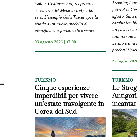
Trekking lette
(solo a Civitavecchia) scoprono le
festival di Ca
eccellenze del Made in Italy a km
agosto. Sarà p
zero. L'esempio della Tuscia apre la
carabinieri bi
strada a un nuovo modello di
un gazebo sui
accoglienza esperienziale e sicura.
saranno anche
03 agosto 2026 | 17:00
Letino e una 
prodotti tipici
27 luglio 2026
TURISMO
TURISMO
Cinque esperienze
Le Streg
imperdibili per vivere
Antigori
un’estate travolgente in
incanta
Corea del Sud