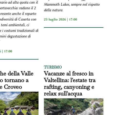
rario ad alta quota con il
Mammoth Lakes, sempre nel rispetto
sertavecchia: raduno il 2
della natura
resente anche il reparto
23 luglio 2026 | 17:00
odiversità di Caserta con
 temi ambientali, ci
 i costumi tradizionali di
mini degustazione di
 | 17:00
TURISMO
he della Valle
Vacanze al fresco in
o tornano a
Valtellina: l'estate tra
re Croveo
rafting, canyoning e
relax sull'acqua