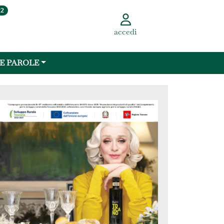
22
accedi
 E PAROLE