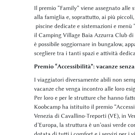
Il premio “Family” viene assegnato alle st
alla famiglia e, soprattutto, ai più piccol
piscine dedicate e sistemazioni e menù “
il Camping Village Baia Azzurra Club di 
è possibile soggiornare in bungalow, app
scegliere tra i tanti spazi e attività dedic
Premio “Accessibilità”: vacanze senza
I viaggiatori diversamente abili non sem
vacanze che venga incontro alle loro esig
Per loro e per le strutture che hanno fat
Koobcamp ha istituito il premio “Accessi
Venezia di Cavallino-Treporti (VE), in Ve
d’Europa, la struttura è un’oasi verde co
dotata di tutti i comfort e i servizi per i 