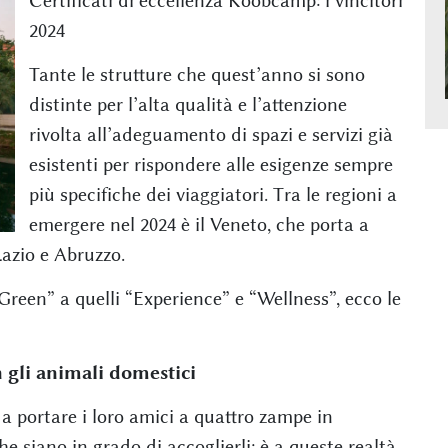
Certificati di eccellenza Koobcamp: i vincitori
2024
Tante le strutture che quest’anno si sono
distinte per l’alta qualità e l’attenzione
rivolta all’adeguamento di spazi e servizi già
esistenti per rispondere alle esigenze sempre
più specifiche dei viaggiatori. Tra le regioni a
emergere nel 2024 è il Veneto, che porta a
Lazio e Abruzzo.
“Green” a quelli “Experience” e “Wellness”, ecco le
 gli animali domestici
 a portare i loro amici a quattro zampe in
e siano in grado di accoglierli: è a queste realtà