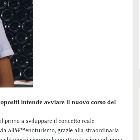
opositi intende avviare il nuovo corso del
 primo a sviluppare il concetto reale
via allâ€™enoturismo, grazie alla straordinaria
pochi giorni vivremo la quattordicesima edizione,