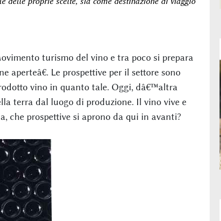
le delle proprie scelte, sia come destinazione di viaggio
ovimento turismo del vino e tra poco si prepara
aperteâ€. Le prospettive per il settore sono
rodotto vino in quanto tale. Oggi, dâ€™altra
lla terra dal luogo di produzione. Il vino vive e
alia, che prospettive si aprono da qui in avanti?