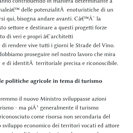
tanno contribuendo in maniera determinante a
onaleâ€™ delle potenzialitÃ enoturistiche di un
arsi qui, bisogna andare avanti. Câ€™Ã¨ la
to settore e destinare a questi progetti forze
o di veri e propri â€˜architetti
 rendere vive tutti i giorni le Strade del Vino.
, dobbiamo proseguire nel nostro lavoro che mira
e di identitÃ territoriale precisa e riconoscibile.
e politiche agricole in tema di turismo
remmo il nuovo Ministro sviluppasse azioni
rismo - ma piÃ¹ generalmente il turismo
riconosciuto come risorsa non secondaria del
o sviluppo economico dei territori vocati ed attore