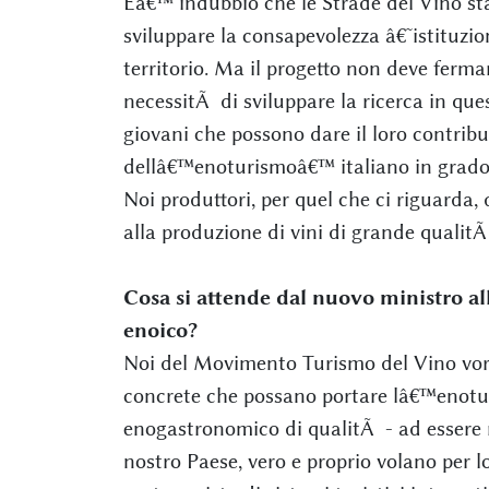
Eâ€™ indubbio che le Strade del Vino s
sviluppare la consapevolezza â€˜istituzi
territorio. Ma il progetto non deve ferm
necessitÃ di sviluppare la ricerca in ques
giovani che possono dare il loro contribut
dellâ€™enoturismoâ€™ italiano in grado di
Noi produttori, per quel che ci riguarda
alla produzione di vini di grande qualitÃ 
Cosa si attende dal nuovo ministro all
enoico?
Noi del Movimento Turismo del Vino vor
concrete che possano portare lâ€™enotu
enogastronomico di qualitÃ - ad essere 
nostro Paese, vero e proprio volano per l