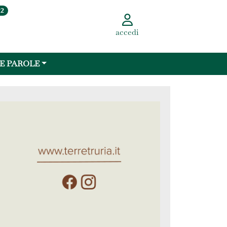
22
accedi
 E PAROLE