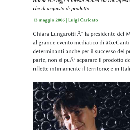
ritiene che oggi il turista enoico sia consapevo
che di acquisto di prodotto
13 maggio 2006 |
Luigi Caricato
Chiara Lungarotti Ã¨ la presidente del M
al grande evento mediatico di â€œCantine 
determinanti anche per il successo del p
parte, non si puÃ² separare il prodotto de
riflette intimamente il territorio; e in It