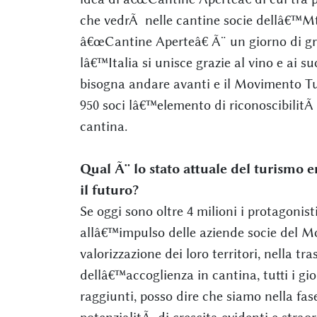
che vedrÃ nelle cantine socie dellâ€™Mtv
â€œCantine Aperteâ€ Ã¨ un giorno di gr
lâ€™Italia si unisce grazie al vino e ai s
bisogna andare avanti e il Movimento Tu
950 soci lâ€™elemento di riconoscibilit
cantina.
Qual Ã¨ lo stato attuale del turismo e
il futuro?
Se oggi sono oltre 4 milioni i protagonisti
allâ€™impulso delle aziende socie del 
valorizzazione dei loro territori, nella t
dellâ€™accoglienza in cantina, tutti i gio
raggiunti, posso dire che siamo nella fase