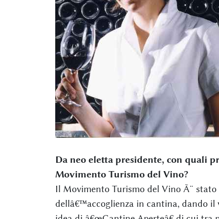
Da neo eletta presidente, con quali pr
Movimento Turismo del Vino?
Il Movimento Turismo del Vino Ã¨ stato il
dellâ€™accoglienza in cantina, dando il 
idea di â€œCantine Aperteâ€ di cui tra 