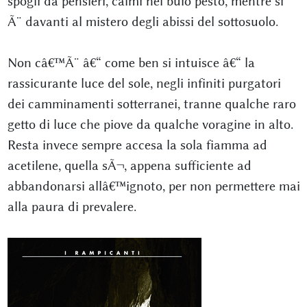
spogli da pensieri, calmi nel buio pesto, mentre si
Ã¨ davanti al mistero degli abissi del sottosuolo.
Non câ€™Ã¨ â€“ come ben si intuisce â€“ la
rassicurante luce del sole, negli infiniti purgatori
dei camminamenti sotterranei, tranne qualche raro
getto di luce che piove da qualche voragine in alto.
Resta invece sempre accesa la sola fiamma ad
acetilene, quella sÃ¬, appena sufficiente ad
abbandonarsi allâ€™ignoto, per non permettere mai
alla paura di prevalere.