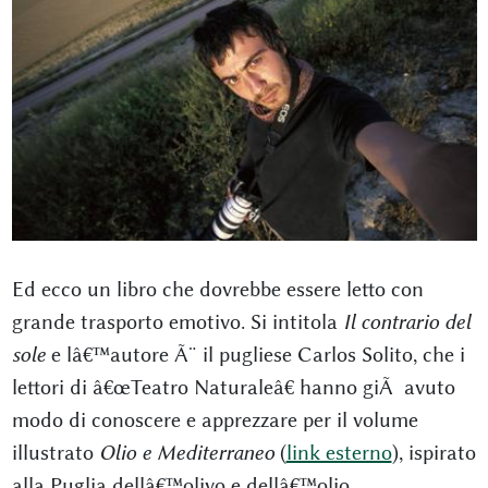
Ed ecco un libro che dovrebbe essere letto con
grande trasporto emotivo. Si intitola
Il contrario del
sole
e lâ€™autore Ã¨ il pugliese Carlos Solito, che i
lettori di â€œTeatro Naturaleâ€ hanno giÃ avuto
modo di conoscere e apprezzare per il volume
illustrato
Olio e Mediterraneo
(
link esterno
), ispirato
alla Puglia dellâ€™olivo e dellâ€™olio.