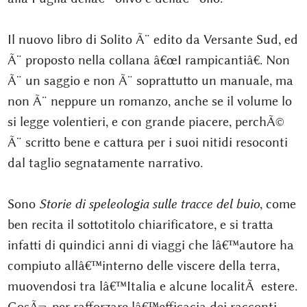
Il nuovo libro di Solito Ã¨ edito da Versante Sud, ed
Ã¨ proposto nella collana â€œI rampicantiâ€. Non
Ã¨ un saggio e non Ã¨ soprattutto un manuale, ma
non Ã¨ neppure un romanzo, anche se il volume lo
si legge volentieri, e con grande piacere, perchÃ©
Ã¨ scritto bene e cattura per i suoi nitidi resoconti
dal taglio segnatamente narrativo.
Sono
Storie di speleologia sulle tracce del buio
, come
ben recita il sottotitolo chiarificatore, e si tratta
infatti di quindici anni di viaggi che lâ€™autore ha
compiuto allâ€™interno delle viscere della terra,
muovendosi tra lâ€™Italia e alcune localitÃ estere.
CosÃ¬, per rafforzare lâ€™efficacia dei racconti