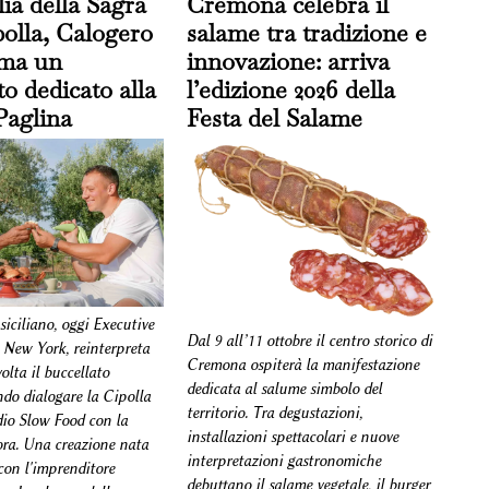
lia della Sagra
Cremona celebra il
polla, Calogero
salame tra tradizione e
rma un
innovazione: arriva
to dedicato alla
l’edizione 2026 della
Paglina
Festa del Salame
 siciliano, oggi Executive
Dal 9 all’11 ottobre il centro storico di
 New York, reinterpreta
Cremona ospiterà la manifestazione
olta il buccellato
dedicata al salume simbolo del
ndo dialogare la Cipolla
territorio. Tra degustazioni,
dio Slow Food con la
installazioni spettacolari e nuove
cora. Una creazione nata
interpretazioni gastronomiche
con l'imprenditore
debuttano il salame vegetale, il burger