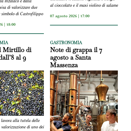
ea Inzalaco e dalla
al cioccolato e il maxi violino di salame
isa di valorizzare due
 simbolo di Castrofilippo
07 agosto 2026 | 17:00
6 | 18:00
MIA
GASTRONOMIA
 Mirtillo di
Note di grappa il 7
all’8 al 9
agosto a Santa
Massenza
lavora alla tutela delle
a valorizzazione di uno dei