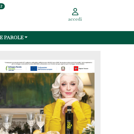
22
accedi
 E PAROLE