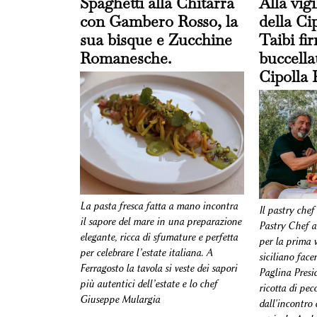
Spaghetti alla Chitarra
Alla vigi
con Gambero Rosso, la
della Ci
sua bisque e Zucchine
Taibi fi
Romanesche.
buccella
Cipolla 
La pasta fresca fatta a mano incontra
Il pastry chef
il sapore del mare in una preparazione
Pastry Chef a
elegante, ricca di sfumature e perfetta
per la prima v
per celebrare l’estate italiana. A
siciliano face
Ferragosto la tavola si veste dei sapori
Paglina Presi
più autentici dell’estate e lo chef
ricotta di pe
Giuseppe Mulargia
dall'incontro 